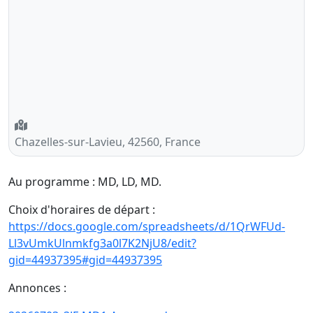
Chazelles-sur-Lavieu, 42560, France
Au programme : MD, LD, MD.
Choix d'horaires de départ :
https://docs.google.com/spreadsheets/d/1QrWFUd-
Ll3vUmkUlnmkfg3a0l7K2NjU8/edit?
gid=44937395#gid=44937395
Annonces :