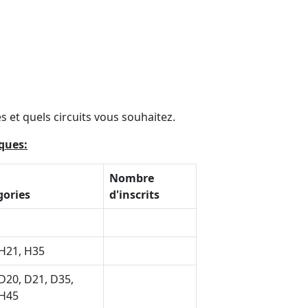
s et quels circuits vous souhaitez.
iques:
Nombre
gories
d'inscrits
H21, H35
D20, D21, D35,
 H45