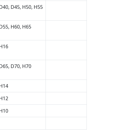
D40, D45, H50, H55
D55, H60, H65
 H16
D65, D70, H70
 H14
 H12
 H10