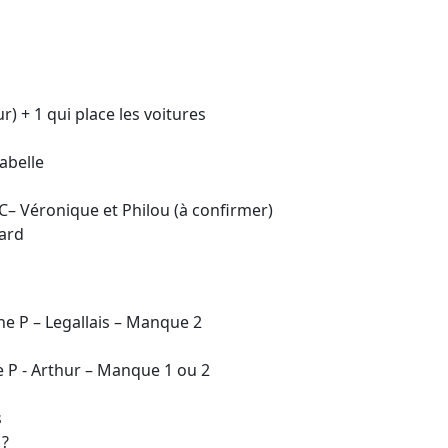
r) + 1 qui place les voitures
sabelle
 C– Véronique et Philou (à confirmer)
nard
ne P – Legallais – Manque 2
e P - Arthur – Manque 1 ou 2
s
 ?