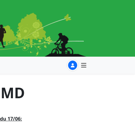
r MD
du 17/06: